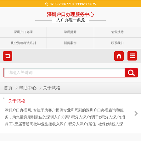
0755-23067719
13392889675
深圳户口办理服务中心
入户办理一条龙
深圳户口办理
学历提升
创业扶持
执业资格考试培训
新闻案例
联系我们
首页
帮助中心
关于慧格
关于慧格
深圳户口办理网, 专注于为客户提供专业和周到的深圳户口办理咨询和服
务，为您量身定制最佳的深圳入户方案! 积分入深户(调干);积分入深户(招
调工);应届普通高校毕业生接收入深户;积分入深户(居住+社保);纳税入深
户;高层次专业人才引进入深户;留学回国人员引进入深户;随迁入深户(配
偶、子女、父母);居住证社保入户、违反计生入户等多种深圳户口咨询解