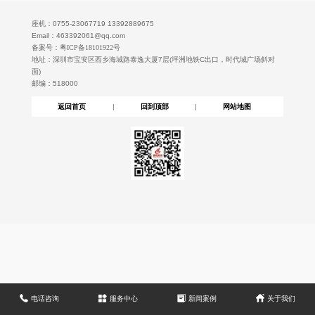
决方案。 我们具有多年深圳户口咨询服务经验，提供全程方案策划、政
策咨询解答、深户办理咨询全程指导，竭诚为你排忧解难，解决深圳户口
座机：0755-23067719 13392889675
Email：463392061@qq.com
难题。
备案号：
粤ICP备18101922号
地址：深圳市宝安区西乡海城路泰逸大厦7层(坪洲地铁C出口，时代城广场斜对
面)
邮编：518000
返回首页
|
回到顶部
|
网站地图
电话咨询
服务中心
新闻案例
关于我们