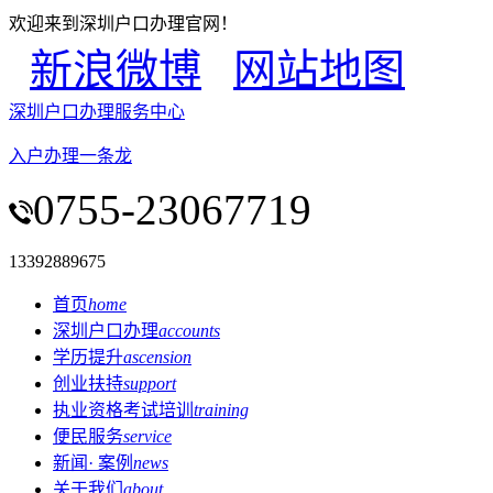
欢迎来到深圳户口办理官网！
新浪微博
网站地图
深圳户口办理服务中心
入户办理一条龙
0755-23067719
13392889675
首页
home
深圳户口办理
accounts
学历提升
ascension
创业扶持
support
执业资格考试培训
training
便民服务
service
新闻· 案例
news
关于我们
about