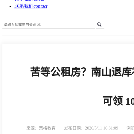
联系我们
contact
您所在的位置是：
首页
»
新闻中心
»
深户办理资讯
»
苦等公租房？南山退库
苦等公租房？南山退库补贴政策重磅来袭！最高可领 10.53 万！
可领 10
来源：慧格教育
发布日期：2026/5/11 16:31:09
浏览