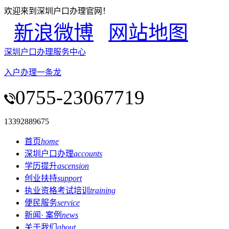
欢迎来到深圳户口办理官网！
新浪微博
网站地图
深圳户口办理服务中心
入户办理一条龙
0755-23067719
13392889675
首页
home
深圳户口办理
accounts
学历提升
ascension
创业扶持
support
执业资格考试培训
training
便民服务
service
新闻· 案例
news
关于我们
about